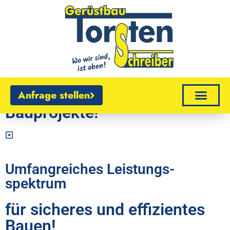
Professioneller
Gerüstbau
und noch mehr für Ihre
Anfrage stellen
Bauprojekte!
Umfangreiches Leistungs-
spektrum
für sicheres und effizientes
Bauen!