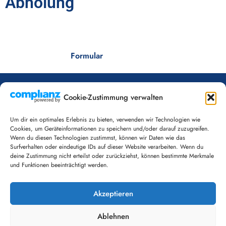
Abholung
Nach dem Abschluss Ihrer Bauprojekte übernehmen wir dann
auch die für Sie zeitsparende Abholung der Gerüste. Dazu
müssen Sie nur ein
Formular
ausfüllen.
Cookie-Zustimmung verwalten
Tel: 04222-5233
Fax: 04222-400 502
Um dir ein optimales Erlebnis zu bieten, verwenden wir Technologien wie
Cookies, um Geräteinformationen zu speichern und/oder darauf zuzugreifen.
Weststraße 6
Wenn du diesen Technologien zustimmst, können wir Daten wie das
27777 Ganderkesee
Surfverhalten oder eindeutige IDs auf dieser Website verarbeiten. Wenn du
deine Zustimmung nicht erteilst oder zurückziehst, können bestimmte Merkmale
und Funktionen beeinträchtigt werden.
E-Mail:
info@schreiber-geruestbau.de
Akzeptieren
Ablehnen