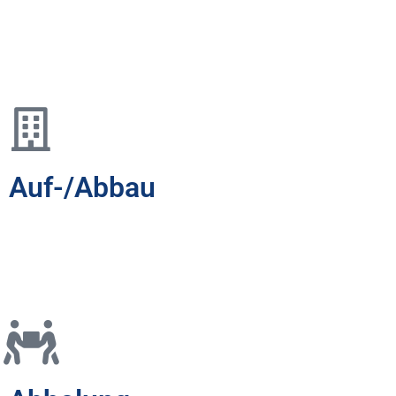
Damit Ihre Projekte so reibungslos wie möglich ablaufen,
liefern wir Ihnen die benötigten Gerüste pünktlich und
zuverlässig zu Ihrer Baustelle.
Auf-/Abbau
Nach der Lieferung unserer Gerüste übernimmt unser erfahrenes
Team auch den professionellen und effizienten Auf- und Abbau
unserer Gerüstlösungen.