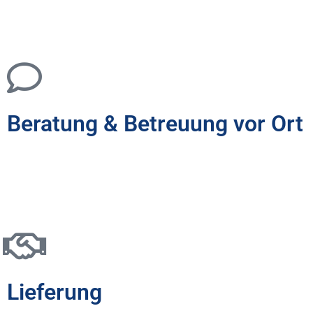
der benötigten Gerüste bis hin zum professionellen Auf- und
Abbau sowie der zeitsparenden Abholung nach Abschluss Ihrer
Bauprojekte.
Beratung & Betreuung vor Ort
Um Ihnen einen bestmöglichen Service zu bieten, legen wir
einen großen Wert auf die Beratung und Betreuung unserer
Kunden – auch vor Ort.
Lieferung